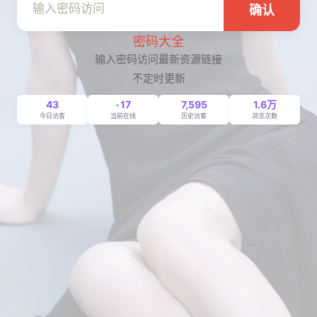
确认
密码大全
输入密码访问最新资源链接
不定时更新
43
17
7,595
1.6万
今日访客
当前在线
历史访客
浏览次数